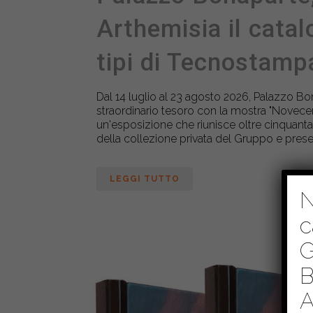
Arthemisia il catal
tipi di Tecnostamp
Dal 14 luglio al 23 agosto 2026, Palazzo B
straordinario tesoro con la mostra "Novecent
un'esposizione che riunisce oltre cinquanta
della collezione privata del Gruppo e presen
LEGGI TUTTO
N
c
G
B
A