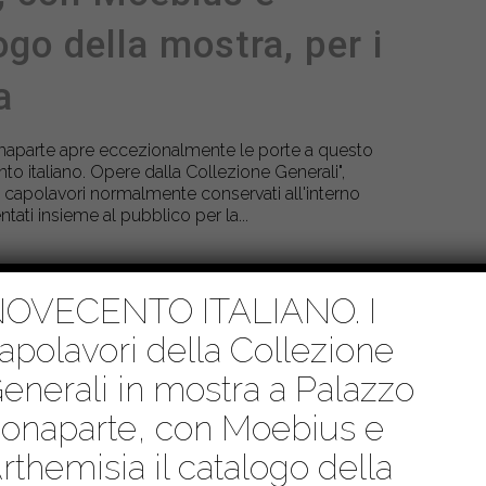
ogo della mostra, per i
a
onaparte apre eccezionalmente le porte a questo
o italiano. Opere dalla Collezione Generali",
 capolavori normalmente conservati all'interno
tati insieme al pubblico per la...
OVECENTO ITALIANO. I
apolavori della Collezione
enerali in mostra a Palazzo
onaparte, con Moebius e
rthemisia il catalogo della