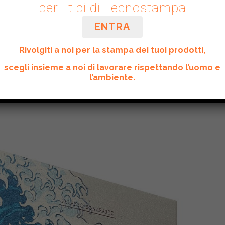
per i tipi di Tecnostampa
di San Gennaro, Napoli, ospita Il Colore di
gio al grande fotografo napoletano scomparso
ENTRA
nista di oltre sessant'anni di sperimentazione e
in Bellenger...
Rivolgiti a noi per la stampa dei tuoi prodotti,
scegli insieme a noi di lavorare rispettando l’uomo e
l’ambiente.