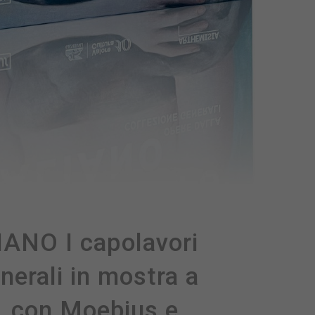
NO I capolavori
nerali in mostra a
, con Moebius e