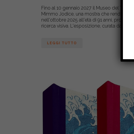
Fino al 10 gennaio 2027 il Museo del Tesoro 
Mimmo Jodice, una mostra che rende omag
nell'ottobre 2025 all'età di 91 anni, protago
ricerca visiva. L'esposizione, curata da Sylva
LEGGI TUTTO