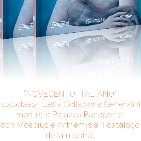
o Jodice” dal Museo
“NOVECENTO ITALIANO”
ennaro al catalogo di
I capolavori della Collezione Generali i
mostra a Palazzo Bonaparte,
 i tipi di Tecnostampa,
con Moebius e Arthemisia il catalogo
della mostra,